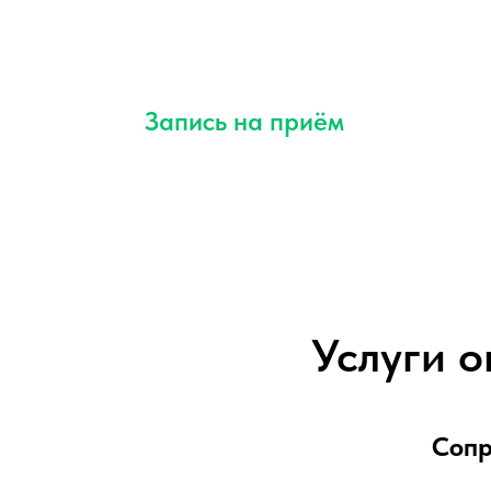
Запись на приём
→
Оставьте заявку, мы перезвоним через 5
минут и поможем выбрать удобное время
для записи
Услуги 
Cопр