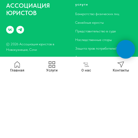
АССОЦИАЦИЯ
услуги
ЮРИСТОВ
Банкротство физических лиц
Семейные юристы
Представительство в суде
Наследственные споры
© 2026 Ассоциация юристов в
Защита прав потребителей
Новокузнецке, Сочи
Автоюристы
Возврат страховки
Главная
Услуги
О нас
Контакты
Военные адвокаты
информация
реквизиты
О компании
АДРЕСА ОФИСОВ:
Новокузнецк
, Пр-кт. Пионерский,
Выигранные дела
д. 28 Вход с торца
Сочи
, ТЦ Атриум, Навагинская 9д,
Цены
п.314
Благодарственные письма
Телефон для связи:
+7 (3843) 32-
Отзывы
84-94